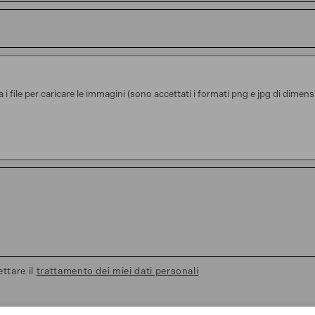
na i file per caricare le immagini (sono accettati i formati png e jpg di dim
ettare il
trattamento dei miei dati personali