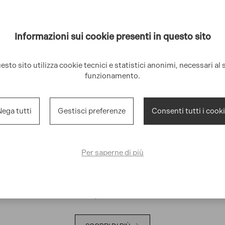
Informazioni sui cookie presenti in questo sito
esto sito utilizza cookie tecnici e statistici anonimi, necessari al 
funzionamento.
Affidati a XENIAhome
ega tutti
Gestisci preferenze
Consenti tutti i cook
i nella gestione degli affitti brevi e trasformiamo la 
Ti offriamo una
gestione chiavi in mano
a prezzi compe
Per saperne di più
l’80%
in alta stagione. Goditi casa tua in perfette condi
mo ad ottimizzarla per gli affitti brevi con una consul
o di gestione professionale e a prezzi competitivi: ma
pensieri.