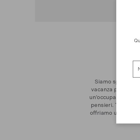
Qu
N
Siamo specializzat
vacanza perfetta. 
un’occupazione del
pensieri. Ti aiutia
offriamo un servizi