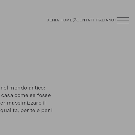
XENIA HOME
CONTATTI
ITALIANO
+
 nel mondo antico:
ua casa come se fosse
 per massimizzare il
qualità,
per te e per i