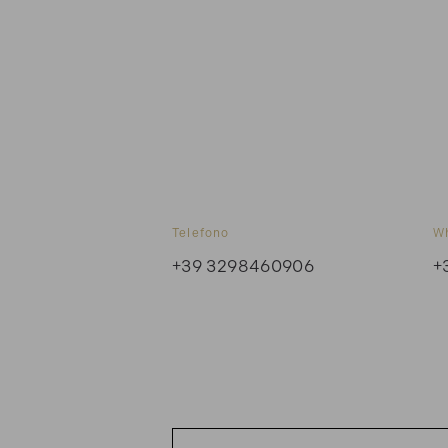
Telefono
W
+39 3298460906
+