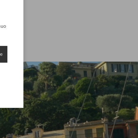
suo
ie