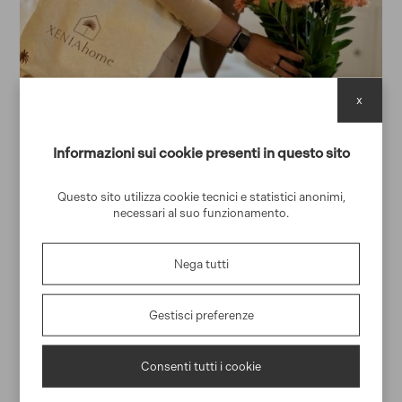
x
Informazioni sui cookie presenti in questo sito
Questo sito utilizza cookie tecnici e statistici anonimi,
necessari al suo funzionamento.
Nega tutti
Concierge Dedicato
Il tuo concierge dedicato si assicurerà che ogni aspetto del tuo
Gestisci preferenze
soggiorno sia perfettamente adattato ai desideri e alle esigenze del
tuo gruppo. Dai consigli sulla zona all'organizzatione di tour in
barca e altre esperienze indimenticabili, faremo in modo che ogni
secondo del tuo soggiorno sia perfetto.
Consenti tutti i cookie
Preparazione della Casa