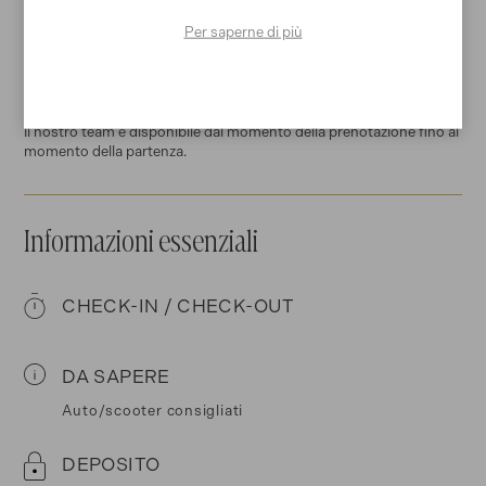
Per saperne di più
Ogni casa viene accuratamente pulita e preparata prima del tuo
arrivo e dopo la tua partenza.
24/7 support
Il nostro team è disponibile dal momento della prenotazione fino al
momento della partenza.
Informazioni essenziali
CHECK-IN / CHECK-OUT
DA SAPERE
Auto/scooter consigliati
DEPOSITO