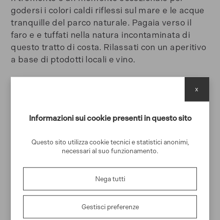
godersi i colori caldi riflessi sul mare e le acque
tranquille del parco naturale. Pagaia verso il
faro e e tuffati nella natura incontaminata di
questo tratto di costa. Rilassati con un aperitivo
a base di ptodotti locali e vino.
x
Luogo di partenza
Spiaggia di Niasca, località Paraggi
Informazioni sui cookie presenti in questo sito
Orario di partenza
Questo sito utilizza cookie tecnici e statistici anonimi,
Giu - Ago: 17:30, Sett: 16:30
necessari al suo funzionamento.
Durata
Nega tutti
2h
Persone
Gestisci preferenze
2-16